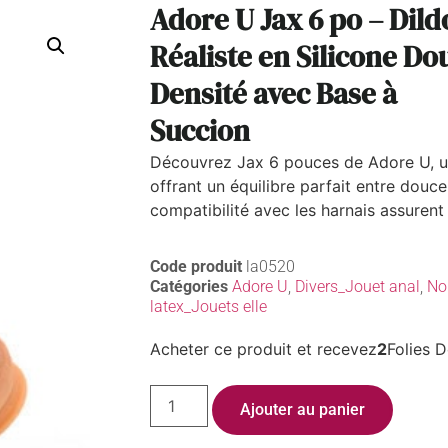
Adore U Jax 6 po – Dild
Réaliste en Silicone Do
Densité avec Base à
Succion
Découvrez Jax 6 pouces de Adore U, un 
offrant un équilibre parfait entre douc
compatibilité avec les harnais assurent 
Code produit
la0520
Catégories
Adore U
,
Divers_Jouet anal
,
No
latex_Jouets elle
Acheter ce produit et recevez
2
Folies D
Ajouter au panier