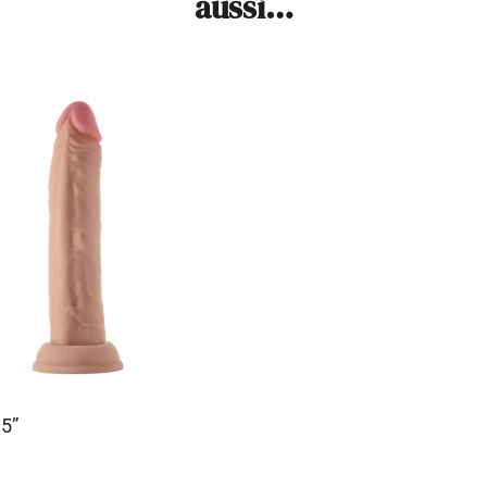
aussi…
.5”