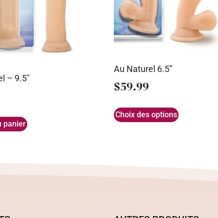
Au Naturel 6.5”
l – 9.5″
$
59.99
Choix des options
u panier