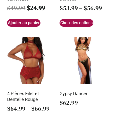
$
49.99
$
24.99
$
53.99
–
$
56.99
Ajouter au panier
Choix des options
4 Pièces Filet et
Gypsy Dancer
Dentelle Rouge
$
62.99
$
64.99
–
$
66.99