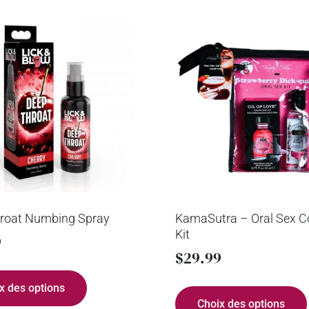
roat Numbing Spray
KamaSutra – Oral Sex Co
Kit
9
$
29.99
x des options
Choix des options