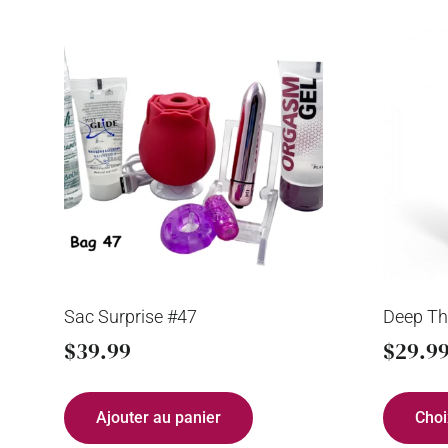
Sac Surprise #47
Deep Th
$
39.99
$
29.9
Ajouter au panier
Choi