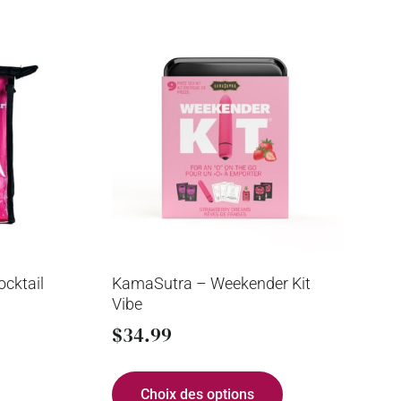
cktail
KamaSutra – Weekender Kit
Vibe
$
34.99
Choix des options