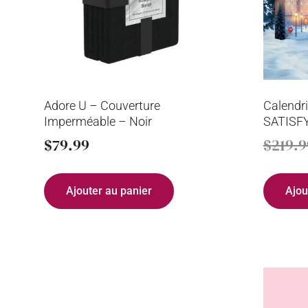
Adore U – Couverture
Calendri
Imperméable – Noir
SATISF
$
79.99
$
219.9
Ajouter au panier
Ajou