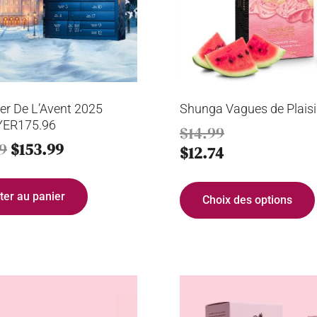
er De L’Avent 2025
Shunga Vagues de Plaisi
YER175.96
$
14.99
9
$
153.99
$
12.74
ter au panier
Choix des options