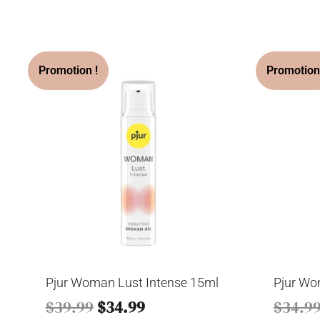
Pjur Woman Lust Intense 15ml
Pjur Wo
$
39.99
$
34.99
$
34.9