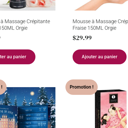
à Massage Crépitante
Mousse à Massage Crép
150ML Orgie
Fraise 150ML Orgie
9
$
29.99
ter au panier
Ajouter au panier