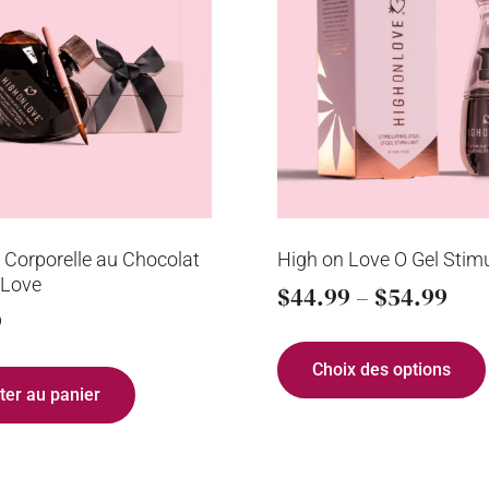
 Corporelle au Chocolat
High on Love O Gel Stim
 Love
$
44.99
–
$
54.99
9
Choix des options
ter au panier