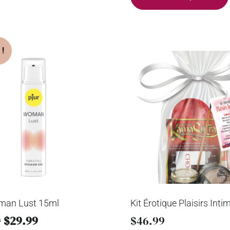
man Lust 15ml
Kit Érotique Plaisirs Inti
9
$
29.99
$
46.99