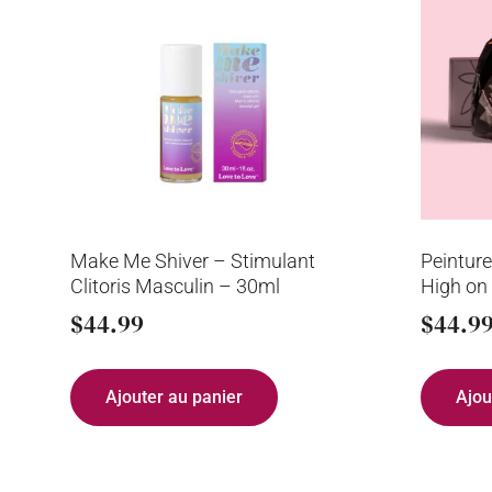
Make Me Shiver – Stimulant
Peinture
Clitoris Masculin – 30ml
High on
$
44.99
$
44.9
Ajouter au panier
Ajou