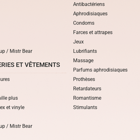
Antibactériens
Aphrodisiaques
Condoms
Farces et attrapes
Jeux
up / Mistr Bear
Lubrifiants
Massage
ERIES ET VÊTEMENTS
Parfums aphrodisiaques
ures
Prothèses
Retardateurs
aille plus
Romantisme
tex et vinyle
Stimulants
up / Mistr Bear