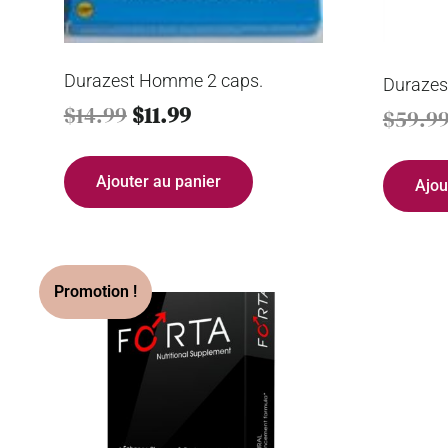
Durazest Homme 2 caps.
Durazes
$
14.99
$
11.99
$
59.9
Ajouter au panier
Ajou