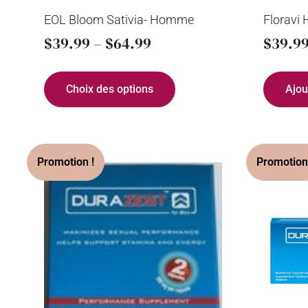
EOL Bloom Sativia- Homme
Florav
$
39.99
–
$
64.99
$
39.9
Choix des options
Ajou