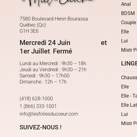
Anal
BDSM
7580 Boulevard Henri-Bourassa
Couple
Québec (Qc)
G1H 3E6
Elle
Lui
Mercredi 24 Juin et
Mistr P
1er Juillet Fermé
LING
Lundi au Mercredi : 9h30 – 18h
Jeudi au Vendredi : 9h30 – 21h
Samedi : 9h30 – 17h00
Chauss
Dimanche : 12h – 17h
Elle
Elle - T
(418) 628-1000
Elle La
1 (866) 333-1001
info@lesfoliesducoeur.com
Lui
Mistr P
SUIVEZ-NOUS !