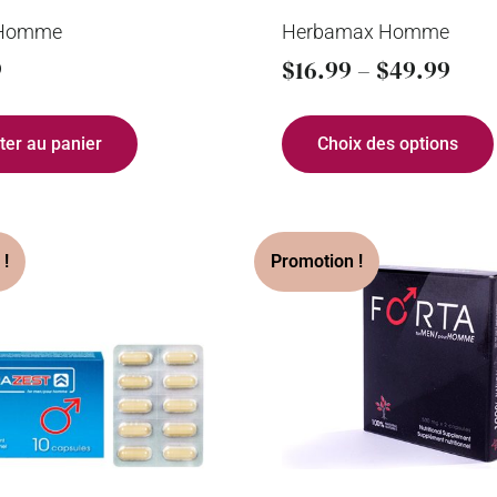
i Homme
Herbamax Homme
9
$
16.99
–
$
49.99
ter au panier
Choix des options