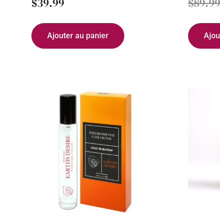
$
39.99
$
89.9
Ajouter au panier
Ajou