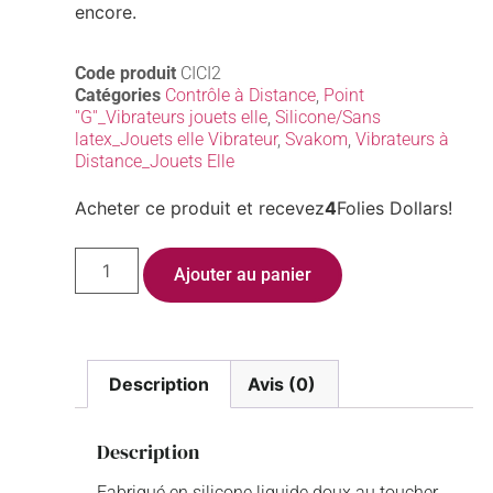
encore.
Code produit
CICI2
Catégories
Contrôle à Distance
,
Point
''G''_Vibrateurs jouets elle
,
Silicone/Sans
latex_Jouets elle Vibrateur
,
Svakom
,
Vibrateurs à
Distance_Jouets Elle
Acheter ce produit et recevez
4
Folies Dollars!
Ajouter au panier
Description
Avis (0)
Description
Fabriqué en silicone liquide doux au toucher,