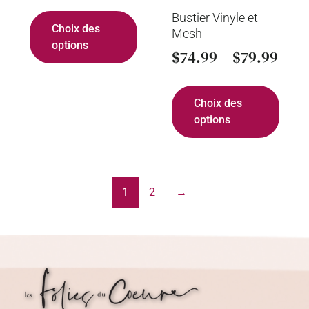
Bustier Vinyle et
Choix des
Mesh
options
$
74.99
–
$
79.99
Choix des
options
1
2
→