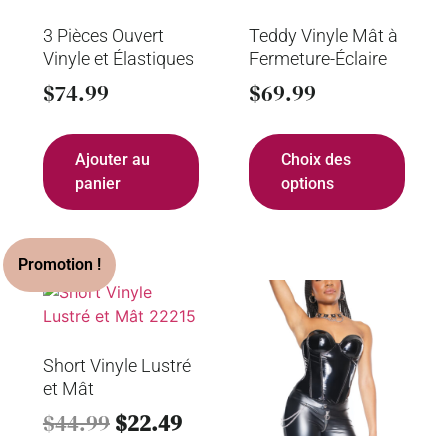
3 Pièces Ouvert
Teddy Vinyle Mât à
Vinyle et Élastiques
Fermeture-Éclaire
$
74.99
$
69.99
Ajouter au
Choix des
panier
options
Short Vinyle Lustré
et Mât
$
44.99
$
22.49