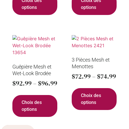
Choix des
Choix des
options
options
3 Pièces Mesh et
Menottes
Guêpière Mesh et
Wet-Look Brodée
$
72.99
–
$
74.99
$
92.99
–
$
96.99
Choix des
Choix des
options
options