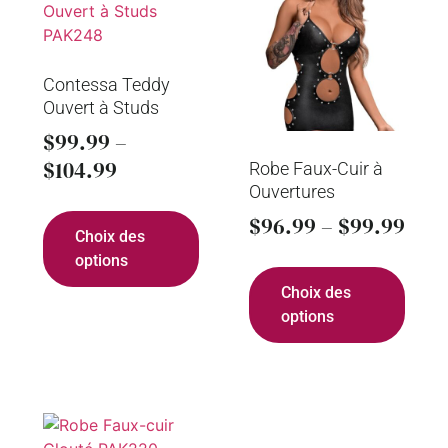
Contessa Teddy
Ouvert à Studs
$
99.99
–
$
104.99
Robe Faux-Cuir à
Ouvertures
$
96.99
–
$
99.99
Choix des
options
Choix des
options