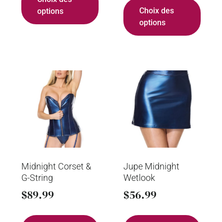
Choix des
options
options
Midnight Corset &
Jupe Midnight
G-String
Wetlook
$
89.99
$
56.99