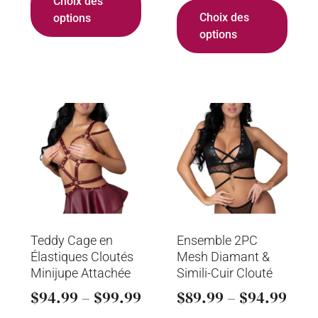
Choix des
Choix des
options
options
Teddy Cage en
Ensemble 2PC
Élastiques Cloutés
Mesh Diamant &
Minijupe Attachée
Simili-Cuir Clouté
$
94.99
–
$
99.99
$
89.99
–
$
94.99