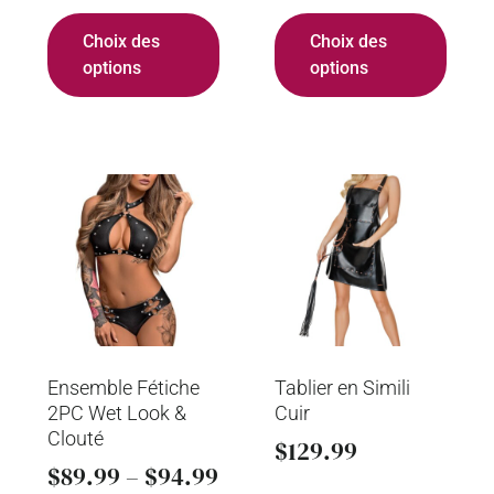
Choix des
Choix des
options
options
Ensemble Fétiche
Tablier en Simili
2PC Wet Look &
Cuir
Clouté
$
129.99
$
89.99
–
$
94.99