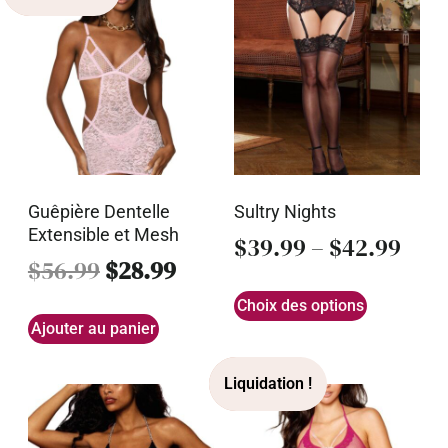
Guêpière Dentelle
Sultry Nights
Extensible et Mesh
$
39.99
–
$
42.99
$
56.99
$
28.99
Choix des options
Ajouter au panier