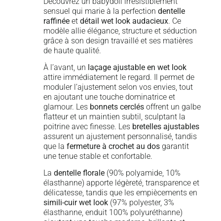
Découvrez un babydoll irrésistiblement
sensuel qui marie à la perfection
dentelle
raffinée
et
détail wet look audacieux
. Ce
modèle allie élégance, structure et séduction
grâce à son design travaillé et ses matières
de haute qualité.
À l’avant, un
laçage ajustable en wet look
attire immédiatement le regard. Il permet de
moduler l’ajustement selon vos envies, tout
en ajoutant une touche dominatrice et
glamour. Les
bonnets cerclés
offrent un galbe
flatteur et un maintien subtil, sculptant la
poitrine avec finesse. Les
bretelles ajustables
assurent un ajustement personnalisé, tandis
que la
fermeture à crochet au dos
garantit
une tenue stable et confortable.
La
dentelle florale
(90% polyamide, 10%
élasthanne) apporte légèreté, transparence et
délicatesse, tandis que les empiècements en
simili-cuir wet look
(97% polyester, 3%
élasthanne, enduit 100% polyuréthanne)