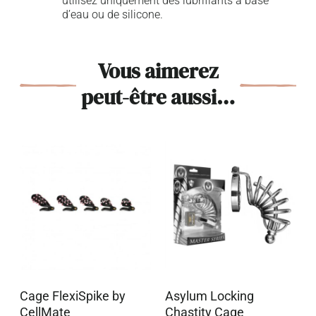
utilisez uniquement des lubrifiants à base
d’eau ou de silicone.
Vous aimerez
peut-être aussi…
Cage FlexiSpike by
Asylum Locking
CellMate
Chastity Cage