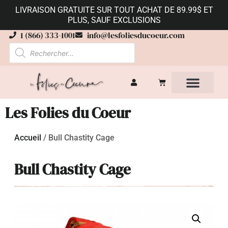
LIVRAISON GRATUITE SUR TOUT ACHAT DE 89.99$ ET
PLUS, SAUF EXCLUSIONS
1 (866) 333-1001
info@lesfoliesducoeur.com
Les Folies du Coeur
Accueil
/
Bull Chastity Cage
Bull Chastity Cage