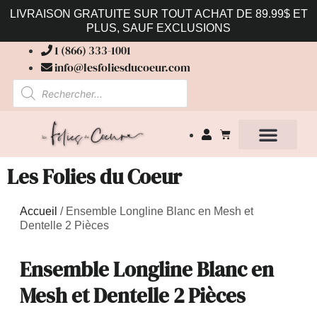
LIVRAISON GRATUITE SUR TOUT ACHAT DE 89.99$ ET
PLUS, SAUF EXCLUSIONS
1 (866) 333-1001
info@lesfoliesducoeur.com
Produits d’Ici!
Lingeries et vêtem
Autres produits
Les Folies du Coeur
Accueil
/
Ensemble Longline Blanc en Mesh et
Dentelle 2 Pièces
Ensemble Longline Blanc en
Mesh et Dentelle 2 Pièces