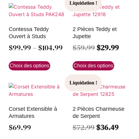
Contessa Teddy
2 Pièces Teddy et
Ouvert à Studs
Jupette
$
99.99
–
$
104.99
$
59.99
$
29.99
Choix des options
Choix des options
Corset Extensible à
2 Pièces Charmeuse
Armatures
de Serpent
$
69.99
$
72.99
$
36.49