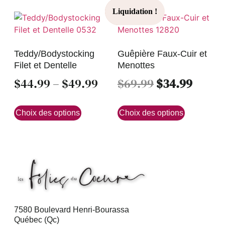
Teddy/Bodystocking
Guêpière Faux-Cuir et
Filet et Dentelle
Menottes
$
44.99
–
$
49.99
$
69.99
$
34.99
Choix des options
Choix des options
7580 Boulevard Henri-Bourassa
Québec (Qc)