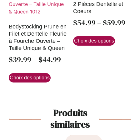
2 Pièces Dentelle et
Coeurs
$
54.99
–
$
59.99
Bodystocking Prune en
Filet et Dentelle Fleurie
à Fourche Ouverte –
Choix des options
Taille Unique & Queen
$
39.99
–
$
44.99
Choix des options
Produits
similaires