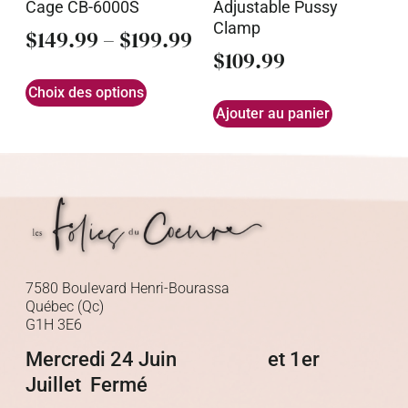
Cage CB-6000S
Adjustable Pussy
Clamp
$
149.99
–
$
199.99
$
109.99
Choix des options
Ajouter au panier
7580 Boulevard Henri-Bourassa
Québec (Qc)
G1H 3E6
Mercredi 24 Juin et 1er
Juillet Fermé