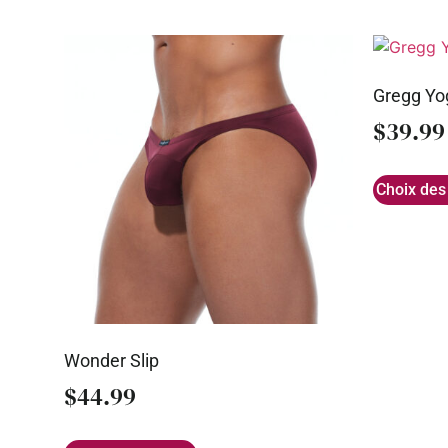
Gregg Yog
$
39.99
Choix des
Wonder Slip
$
44.99