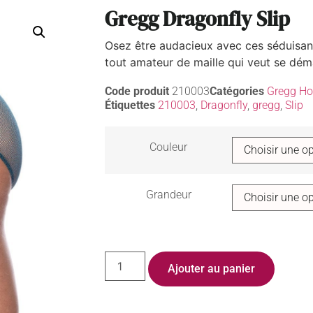
Gregg Dragonfly Slip
Osez être audacieux avec ces séduisants
tout amateur de maille qui veut se dém
Code produit
210003
Catégories
Gregg H
Étiquettes
210003
,
Dragonfly
,
gregg
,
Slip
Couleur
Grandeur
Ajouter au panier