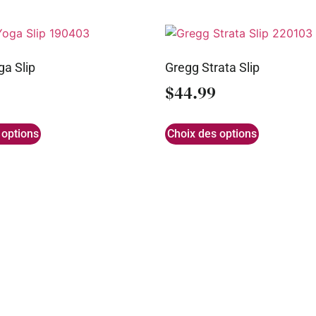
a Slip
Gregg Strata Slip
$
44.99
 options
Choix des options