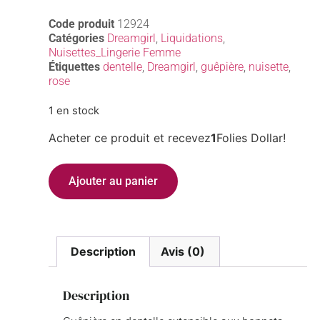
Code produit
12924
Catégories
Dreamgirl
,
Liquidations
,
Nuisettes_Lingerie Femme
Étiquettes
dentelle
,
Dreamgirl
,
guêpière
,
nuisette
,
rose
1 en stock
Acheter ce produit et recevez
1
Folies Dollar!
Ajouter au panier
Description
Avis (0)
Description