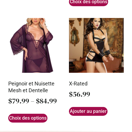
Choix des options
Peignoir et Nuisette
X-Rated
Mesh et Dentelle
$
56.99
$
79.99
–
$
84.99
Ajouter au panier
Choix des options