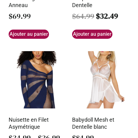
Anneau
Dentelle
$
69.99
$
64.99
$
32.49
Ajouter au panier
Ajouter au panier
Nuisette en Filet
Babydoll Mesh et
Asymétrique
Dentelle blanc
$
34.99
–
$
36.99
$
84.99