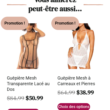
peut-être aussi…
Guêpière Mesh
Guêpière Mesh à
Transparente Lacé au
Carreaux et Pierres
Dos
$
64.99
$
38.99
$
84.99
$
50.99
Choix des options