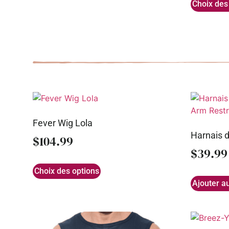
Choix des
Fever Wig Lola
Harnais d
$
104.99
$
39.99
Choix des options
Ajouter a