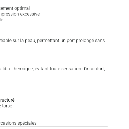
tement optimal
pression excessive
le
réable sur la peau, permettant un port prolongé sans
libre thermique, évitant toute sensation d’inconfort,
tructuré
e torse
t
ccasions spéciales