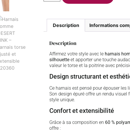
Description
Informations com
Description
Affirmez votre style avec le
harnais ho
silhouette
et apporter une touche audac
valeur le torse et la poitrine avec préci
Design structurant et esthét
Ce harnais est pensé pour épouser les l
Son design épuré offre un rendu visuel f
style unique.
Confort et extensibilité
Grâce à sa composition en
60 % polyam
offre :