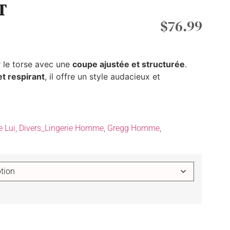
T
$
76.99
 le torse avec une
coupe ajustée et structurée
.
et respirant
, il offre un style audacieux et
e Lui
,
Divers_Lingerie Homme
,
Gregg Homme
,