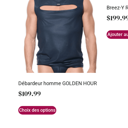
Breez-Y 
$
199.9
Ajouter a
Débardeur homme GOLDEN HOUR
$
109.99
Choix des options