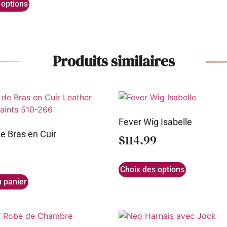
 options
Produits similaires
Fever Wig Isabelle
e Bras en Cuir
$
114.99
Choix des options
u panier