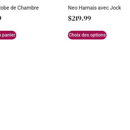
Robe de Chambre
Neo Harnais avec Jock
9
$
219.99
u panier
Choix des options