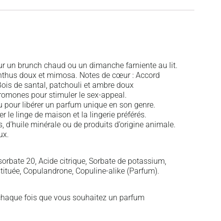
pour un brunch chaud ou un dimanche farniente au lit.
anthus doux et mimosa. Notes de cœur : Accord
Bois de santal, patchouli et ambre doux
éromones pour stimuler le sex-appeal.
 pour libérer un parfum unique en son genre.
 le linge de maison et la lingerie préférés.
, d’huile minérale ou de produits d’origine animale.
ux.
orbate 20, Acide citrique, Sorbate de potassium,
ituée, Copulandrone, Copuline-alike (Parfum).
chaque fois que vous souhaitez un parfum