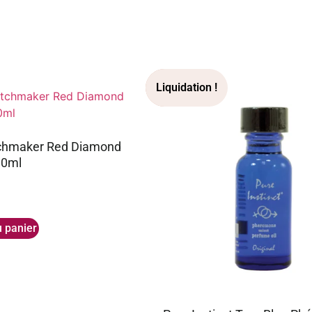
chmaker Red Diamond
0ml
u panier