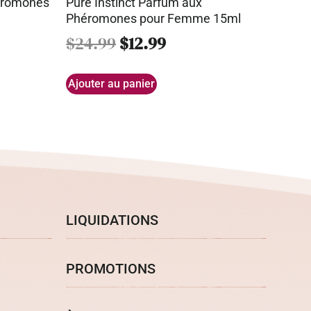
héromones
Pure Instinct Parfum aux
Phéromones pour Femme 15ml
$
24.99
$
12.99
Ajouter au panier
LIQUIDATIONS
PROMOTIONS