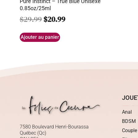
Pure Instinct – True Blue Unisexe
0.85oz/25ml
$
29.99
$
20.99
Ajouter au panier
JOUE
Anal
BDSM
7580 Boulevard Henri-Bourassa
Couple
Québec (Qc)