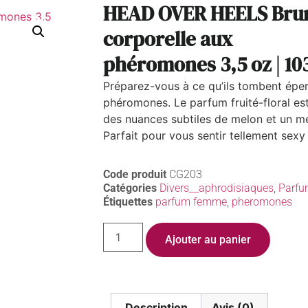
HEAD OVER HEELS Br
corporelle aux
phéromones 3,5 oz | 10
Préparez-vous à ce qu’ils tombent épe
phéromones. Le parfum fruité-floral est
des nuances subtiles de melon et un mé
Parfait pour vous sentir tellement sexy 
Code produit
CG203
Catégories
Divers__aphrodisiaques
,
Parfu
Étiquettes
parfum femme
,
pheromones
Ajouter au panier
Description
Avis (0)