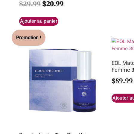
$
29.99
$
20.99
Ajouter au panier
EOL Mat
Femme 3
$
89.99
Ajouter a