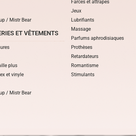
Farces et attrapes
Jeux
up / Mistr Bear
Lubrifiants
Massage
ERIES ET VÊTEMENTS
Parfums aphrodisiaques
ures
Prothèses
Retardateurs
aille plus
Romantisme
tex et vinyle
Stimulants
up / Mistr Bear