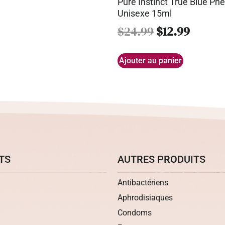
Pure Instinct True Blue P
Unisexe 15ml
$
24.99
$
12.99
Ajouter au panier
TS
AUTRES PRODUITS
Antibactériens
Aphrodisiaques
Condoms