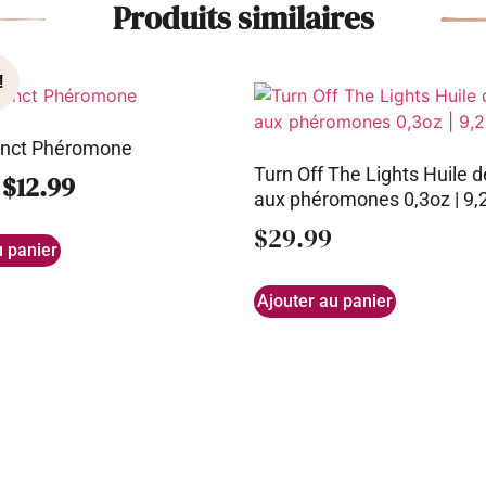
Produits similaires
tinct Phéromone
Turn Off The Lights Huile 
$
12.99
aux phéromones 0,3oz | 9,
$
29.99
u panier
Ajouter au panier