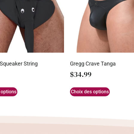
 Squeaker String
Gregg Crave Tanga
$
34.99
 options
Choix des options