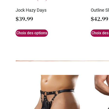
Jock Hazy Days
Outline Sl
$
39.99
$
42.99
Choix des options
Choix des