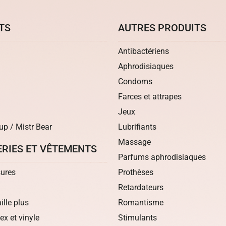
TS
AUTRES PRODUITS
Antibactériens
Aphrodisiaques
Condoms
Farces et attrapes
Jeux
up / Mistr Bear
Lubrifiants
Massage
ERIES ET VÊTEMENTS
Parfums aphrodisiaques
ures
Prothèses
Retardateurs
aille plus
Romantisme
tex et vinyle
Stimulants