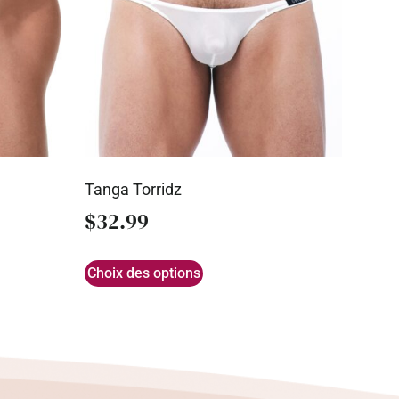
Tanga Torridz
$
32.99
Choix des options