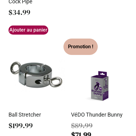
Cock Pipe
$
34.99
Ajouter au panier
Ball Stretcher
VéDO Thunder Bunny
$
199.99
$
89.99
$
71.99