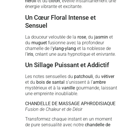
néroli
et du
citron
, éveille instantanément une
énergie vibrante et excitante.
Un Cœur Floral Intense et
Sensuel
La douceur veloutée de la
rose
, du
jasmin
et
du
muguet
fusionne avec la profondeur
charnelle de l’
ylang-ylang
et la noblesse de
l’
iris
, créant une aura hypnotique et enivrante.
Un Sillage Puissant et Addictif
Les notes sensuelles du
patchouli
, du
vétiver
et du
bois de santal
s’unissent à l’
ambre
mystérieux et à la
vanille
gourmande, laissant
une empreinte inoubliable.
CHANDELLE DE MASSAGE APHRODISIAQUE
Fusion de Chaleur et de Désir
Transformez chaque instant en un moment
de pure sensualité avec notre
chandelle de