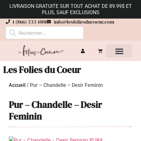
LIVRAISON GRATUITE SUR TOUT ACHAT DE 89.99$ ET
PLUS, SAUF EXCLUSIONS
1 (866) 333-1001
info@lesfoliesducoeur.com
Les Folies du Coeur
Accueil
/
Pur – Chandelle – Desir Feminin
Pur – Chandelle – Desir
Feminin