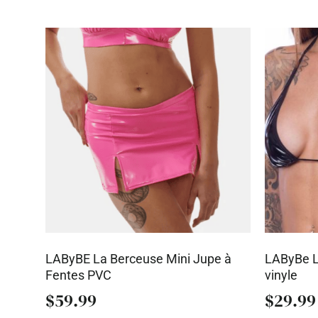
LAByBE La Berceuse Mini Jupe à
LAByBe L
Fentes PVC
vinyle
$
59.99
$
29.99