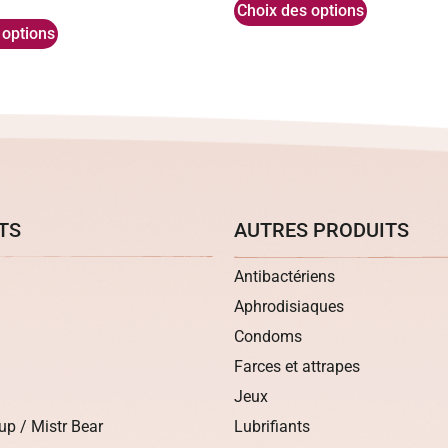
Choix des options
 options
TS
AUTRES PRODUITS
Antibactériens
Aphrodisiaques
Condoms
Farces et attrapes
Jeux
up / Mistr Bear
Lubrifiants