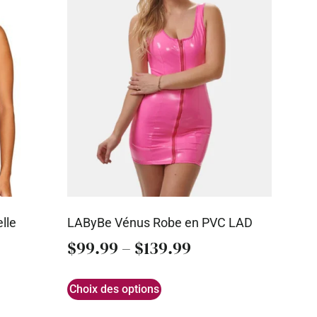
lle
LAByBe Vénus Robe en PVC LAD
$
99.99
–
$
139.99
Choix des options