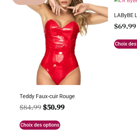
LAByBE L
$
69.99
Choix des
Teddy Faux-cuir Rouge
$
84.99
$
50.99
Choix des options