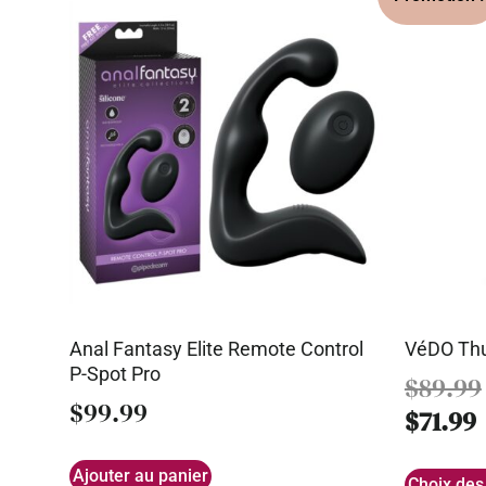
Anal Fantasy Elite Remote Control
VéDO Th
P-Spot Pro
$
89.99
$
99.99
$
71.99
Ajouter au panier
Choix des