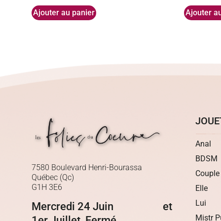
Ajouter au panier
Ajouter a
JOUE
Anal
BDSM
7580 Boulevard Henri-Bourassa
Couple
Québec (Qc)
G1H 3E6
Elle
Lui
Mercredi 24 Juin et
Mistr P
1er Juillet Fermé