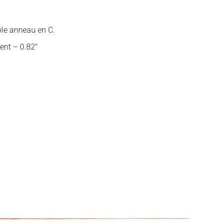
ble anneau en C.
ment – 0.82″