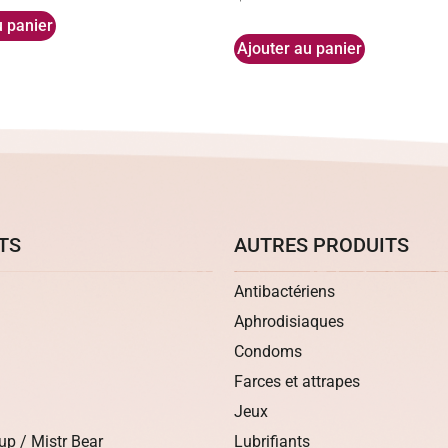
u panier
Ajouter au panier
TS
AUTRES PRODUITS
Antibactériens
Aphrodisiaques
Condoms
Farces et attrapes
Jeux
up / Mistr Bear
Lubrifiants