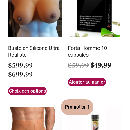
Buste en Silicone Ultra
Forta Homme 10
Réaliste
capsules
$
599.99
–
$
59.99
$
49.99
$
699.99
Ajouter au panier
Choix des options