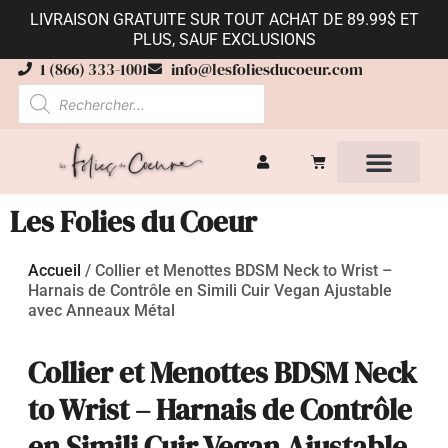
LIVRAISON GRATUITE SUR TOUT ACHAT DE 89.99$ ET
PLUS, SAUF EXCLUSIONS
1 (866) 333-1001
info@lesfoliesducoeur.com
Les Folies du Coeur
Accueil
/
Collier et Menottes BDSM Neck to Wrist –
Harnais de Contrôle en Simili Cuir Vegan Ajustable
avec Anneaux Métal
Collier et Menottes BDSM Neck
to Wrist – Harnais de Contrôle
en Simili Cuir Vegan Ajustable